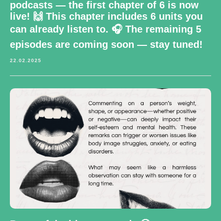
podcasts — the first chapter of 6 is now
live! 🙌 This chapter includes 6 units you
can already listen to. 🎧 The remaining 5
episodes are coming soon — stay tuned!
22.02.2025